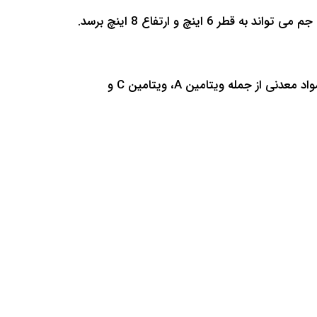
ر 6 اینچ و ارتفاع 8 اینچ برسد.
منبع خوبی از ویتامین ها و مواد معدنی از جمله ویتامین A، ویتامین C و