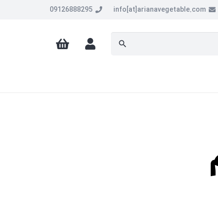
09126888295
info[at]arianavegetable.com
search